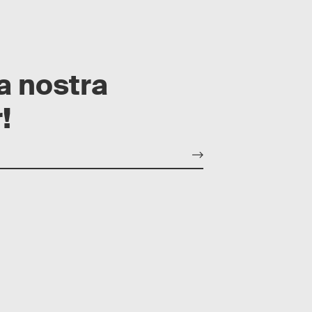
la nostra
!