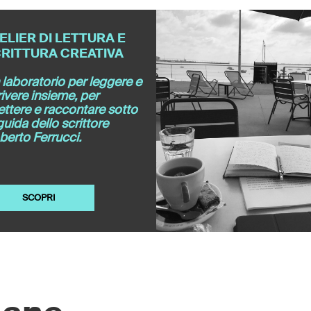
ELIER DI LETTURA E
RITTURA CREATIVA
laboratorio per leggere e
ivere insieme, per
lettere e raccontare sotto
guida dello scrittore
berto Ferrucci.
SCOPRI