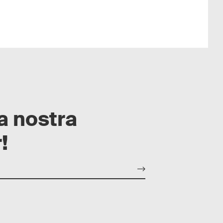
la nostra
!