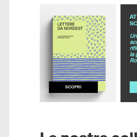
AT
SC
Un 
scr
rif
la 
Ro
SCOPRI