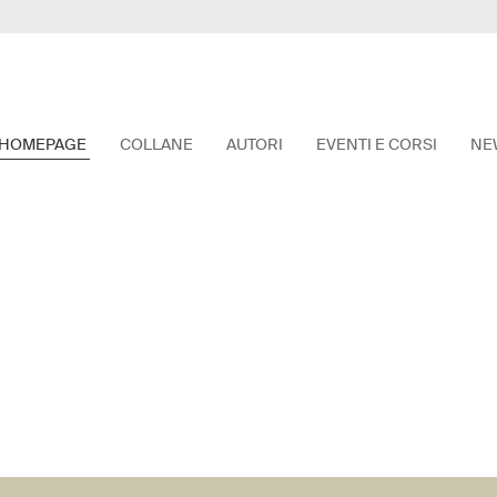
HOMEPAGE
COLLANE
AUTORI
EVENTI E CORSI
NE
vetia
trice