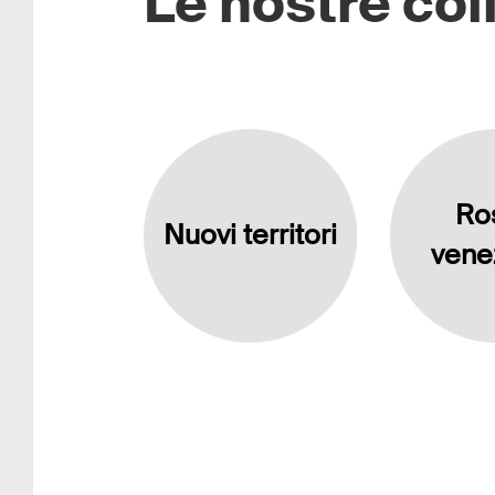
Le nostre col
Ro
Nuovi territori
vene