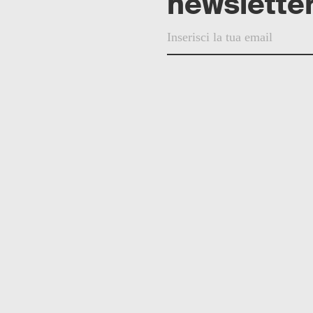
newsletter
© 2025 Helvetia Editrice
Fore