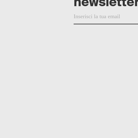
newsletter
© 2025 Helvetia Editrice
Fore