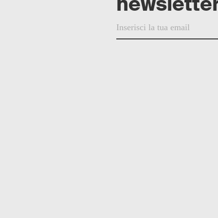
newsletter
© 2025 Helvetia Editrice
Fore