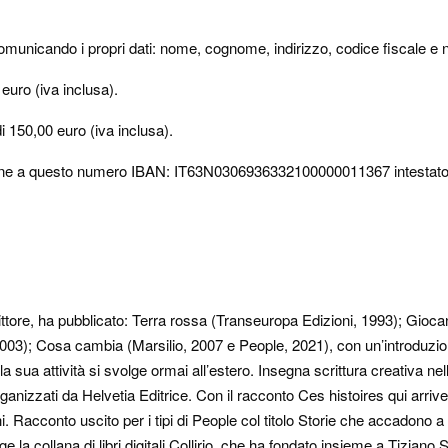
municando i propri dati: nome, cognome, indirizzo, codice fiscale e n
0 euro (iva inclusa).
di 150,00 euro (iva inclusa).
n line a questo numero IBAN: IT63N0306936332100000011367 intestato 
tore, ha pubblicato: Terra rossa (Transeuropa Edizioni, 1993); Giocan
2003); Cosa cambia (Marsilio, 2007 e People, 2021), con un’introduzio
a sua attività si svolge ormai all’estero. Insegna scrittura creativa ne
ra organizzati da Helvetia Editrice. Con il racconto Ces histoires qui arri
i. Racconto uscito per i tipi di People col titolo Storie che accadon
ige la collana di libri digitali Collirio, che ha fondato insieme a Tizi