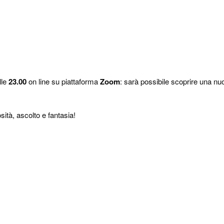
lle
23.00
on line su piattaforma
Zoom
: sarà possibile scoprire una nu
osità, ascolto e fantasia!