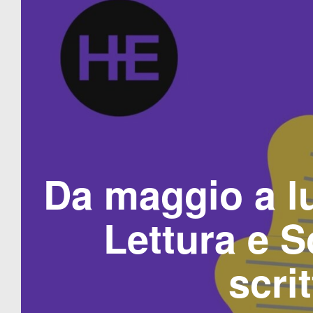
Da maggio a lug
Lettura e S
scri