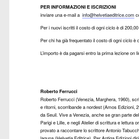
PER INFORMAZIONI E ISCRIZIONI
inviare una e-mail a
info@helvetiaeditrice.com
co
Per i nuovi iscritti il costo di ogni ciclo è di 200,0
Per chi ha già frequentato il costo di ogni ciclo è 
L’importo è da pagarsi entro la prima lezione o
Roberto Ferrucci
Roberto Ferrucci (Venezia, Marghera, 1960), scrit
e ritorni, scorribande a nordest (Amos Edizioni, 
da Seuil. Vive a Venezia, anche se gran parte dell
Parigi e Lille, e negli Atelier di scrittura e lettu
provato a raccontare lo scrittore Antonio Tabucch
laguna (Helvetia Editrice). Per Antiga Edizioni dir