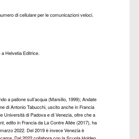
umero di cellulare per le comunicazioni veloci.
a Helvetia Editrice.
do a pallone sull’acqua (Marsilio, 1999); Andate
ne di Antonio Tabucchi, uscito anche in Francia
lle Università di Padova e di Venezia, oltre che a
vent, edito in Francia da La Contre Allée (2017), ha
o a marzo 2022. Del 2019 è invece Venezia è
ano Scarpa. Dal 2022 collabora con la Scuola Holden