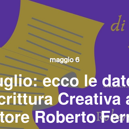
maggio 6
lio: ecco le date
crittura Creativa 
ttore Roberto Fer