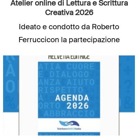
Atelier online di Lettura e Scrittura
Creativa 2026
Ideato e condotto da Roberto
Ferruccicon la partecipazione
dell’editrice Daniela Spagnol Siamo
giunti al settimo anno di atelier
online e l’entusiasmo, nostro e dei
partecipanti, non accenna a diminuire.
Un percorso che negli anni ha saputo
[…]