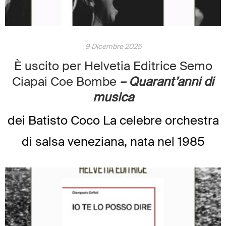
9 Dicembre 2025
È uscito per Helvetia Editrice Semo
Ciapai Coe Bombe
– Quarant’anni di
musica
dei Batisto Coco La celebre orchestra
di salsa veneziana, nata nel 1985
dall’incontro fra musicisti classici,
jazzisti e percussionisti della scuola di
musica di Mestre, ripercorre in questo