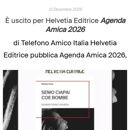
12 Dicembre 2025
È uscito per Helvetia Editrice
Agenda
Amica 2026
di Telefono Amico Italia Helvetia
Editrice pubblica Agenda Amica 2026,
il nuovo progetto di Telefono Amico
Italia (www.telefonoamico.it) pensato
per accompagnare l’intero anno con
parole che illuminano anche i giorni
più difficili. È […]